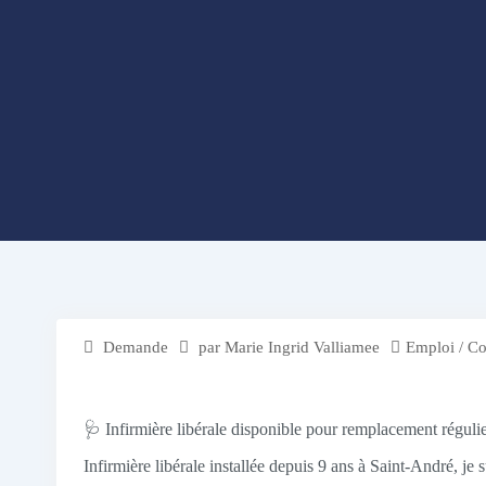
Demande
par
Marie Ingrid Valliamee
Emploi / Co
🩺 Infirmière libérale disponible pour remplacement régulie
Infirmière libérale installée depuis 9 ans à Saint-André, je 