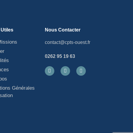
 Utiles
Nous Contacter
issions
contact@cpts-ouest.fr
er
0262 95 19 63
lités
nces
pos
tions Générales
isation