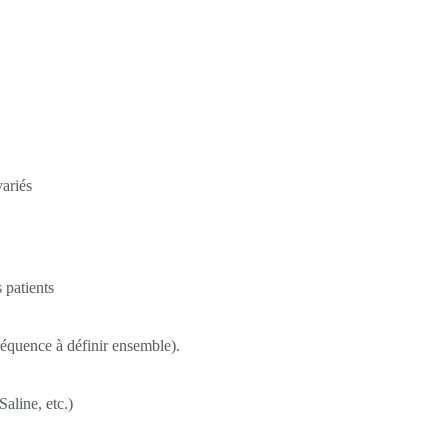
variés
 patients
réquence à définir ensemble).
aline, etc.)