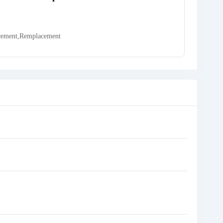
cement
,
Remplacement