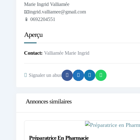
Marie Ingrid Valliamée
📧ingrid.valliamee@gmail.com
📱 0692204551
Aperçu
Contact
Valliamée Marie Ingrid
Signaler un abus
Annonces similaires
Préparatrice En Pharmacie