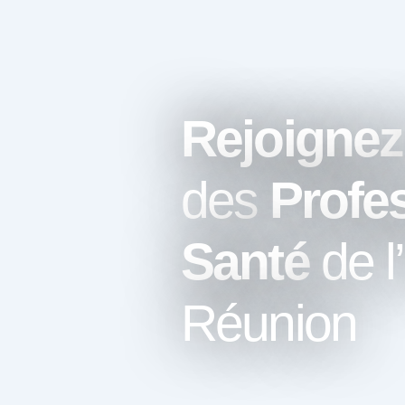
Rejoignez
des
Profe
Santé
de l
Réunion