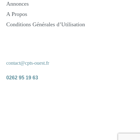
Annonces
A Propos
Conditions Générales d’Utilisation
Nous Contacter
contact@cpts-ouest.fr
0262 95 19 63
2023 © CPTS Ouest Réunion — Créé par
l’agence GS
Mentions légales
Politique de confidentialité