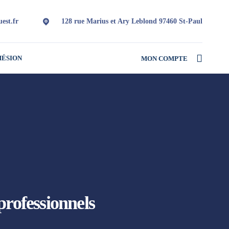
est.fr
128 rue Marius et Ary Leblond 97460 St-Paul
HÉSION
MON COMPTE
professionnels