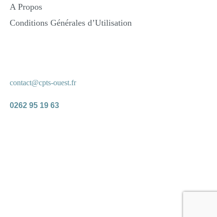
A Propos
Conditions Générales d’Utilisation
Nous Contacter
contact@cpts-ouest.fr
0262 95 19 63
2023 © CPTS Ouest Réunion — Créé par
l’agence GS
Mentions légales
Politique de confidentialité
Politique de cookies